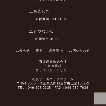
オプションプラン
基本を1から学びたい
土に負担をかけないような栽培計画を農業アドバ
イザーがご提案します。ご希望の場合、お申込み
土を楽しむ
● 自分自身や大切な人の健康ために安心して食べ
時にご相談ください。
定期的に通えない場合は、土づくりから野菜の栽
体験農園 ReDAICHI
られる野菜を育てたい
培・管理・収穫までを農業アドバイザーがサポー
土とつながる
● 土の栄養や生態系バランスが崩れないような輪
トします。定期利用と臨時利用が選べます。
Q.どのくらいの頻度で通えばいいですか？
納屋養生 めぐる
作方法を学びたい
選べる２つのプラン
お知らせ
道順
農園案内
お問い合わせ
「あまり畑に行けない」という方のために
A.
講座内容
石坂産業株式会社
夏の一時期を除けば、週に１回程度で大丈夫で
定期利用
三富今昔村
プレミアムサポート
す。週１がどうしても難しい方のために、サポー
プライバシーポリシー
03
場所
トプランもご用意しています。
石坂オーガニックファーム
「今月は畑に行けない」という方のために
〒354-0045 埼玉県入間郡三芳町上富1589-2
ReDAICHI もしくは くぬぎの森環境塾
TEL：049-293-2335 FAX：049-259-7636
野菜くずや雑草は、コンポストで堆肥にし循
臨時利用
環させる方法を学べます。
開催日
Q.現地の見学はできますか？
お助けサポート