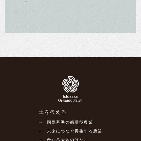
Q.どんな野菜がつくれますか？
ReDAICHIで、野菜を育てるだけでなく、たくさ
かりサポートします。農業アドバイザーの指導も
んの土の中の生き物や微生物を守り、大地を再生
受けられますので、初心者でも安心です。
A.
する。そんな体験をしてみませんか。
体験
年間で約15～20種類。1年を通じて収穫ができま
1区画（15㎡）
区画
※1 国連砂漠化対処条約
す。
契約
1年更新
春夏：トマト・ナス・ピーマン・ジャガイモ、き
期間
ゅうり
月額
野菜がどんなふうに育って実るのか、知っているよう
8,500円（税込9,350円）
秋冬：キャベツ・白菜・大根、ほうれん草・春菊
料金
で知らないことばかり。野菜づくりを始めたいけど何
など
02
料金に
講習会参加料、水道料、水や
から手をつけていいか分からない…そんな時はぜひご
含まれ
り、種苗・種料、有機肥料、資
るもの
材、農機具レンタル等
参加ください。
この地の風土で育て、何世代にもわたり自家
採種されてきた
「固定種」
の野菜を栽培。種
Q.好きな野菜を育ててもいいですか？
土を考える
こんな方にオススメ
採りから収穫まで楽しめます。
国際基準の循環型農業
A.
未来につなぐ再生する農業
● 農業経験はないけど、土づくり、野菜づくりの
畑に行けない時の
母なる大地のはなし