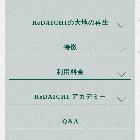
ReDAICHIの大地の再生
特徴
土のはじまりは、地球が岩だらけだった時代を経
て、砂や小石となり、動植物が幾度となく、生死
利用料金
を繰り返す。こうして土がうまれた。そこに無数
01
の微生物や生き物が住んでおり、その種類が多い
ほど、ふかふかな豊かな土と言えるのだ。
安心して土や野菜に触れられるよう、農薬や
ReDAICHI アカデミー
除草剤、化学肥料は使っていません。
ReDAICHI 体験農園
今、世界では、土壌浸食、砂漠化、都市の拡大に
ベーシックプラン
よって毎年240億トンの肥沃な土壌が失われてい
Q&A
る。（※1）失われた厚さ1ｃmの土壌を元にもど
すのに、自然に任せるだけでは100年もかかる。
土づくりから種播き、苗の植付から収穫までしっ